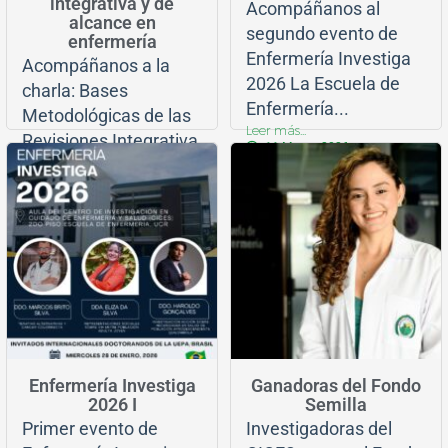
integrativa y de
Acompáñanos al
alcance en
segundo evento de
enfermería
Enfermería Investiga
Acompáñanos a la
2026 La Escuela de
charla: Bases
Enfermería...
Metodológicas de las
Leer más...
Revisiones Integrativa
11 Marzo, 2026
y de...
Enfermería investiga
Leer más...
14 Abril, 2026
Conferencias
Enfermería Investiga
Ganadoras del Fondo
2026 I
Semilla
Primer evento de
Investigadoras del